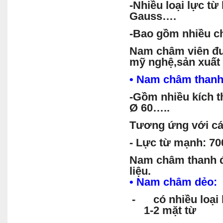
-Nhiều loại lực t
Gauss….
-Bao gồm nhiều ch
Nam
châm viên đư
mỹ nghệ,sản xuất
•
Nam
châm thanh
-Gồm nhiều kích t
Ø 60…..
Tương ứng với cá
- Lực từ mạnh: 7
Nam
châm thanh đ
liệu.
•
Nam
châm dẻo:
- có nhiều loại
1-2 mặt từ