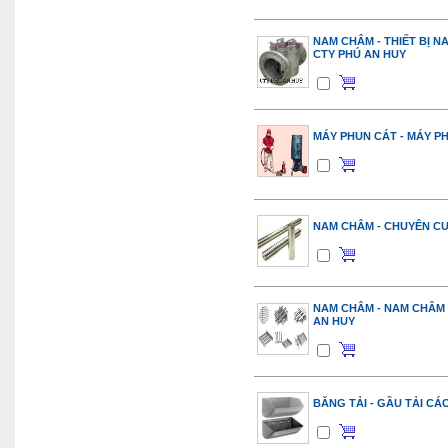
NAM CHÂM - THIẾT BỊ N
CTY PHÚ AN HUY
MÁY PHUN CÁT - MÁY PH
NAM CHÂM - CHUYÊN C
NAM CHÂM - NAM CHÂM 
AN HUY
BĂNG TẢI - GẦU TẢI CÁ