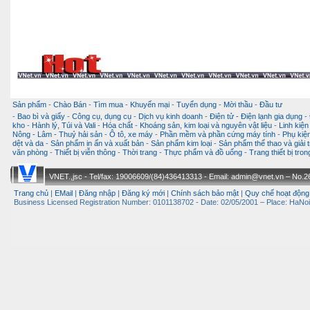
Sản phẩm
-
Chào Bán
-
Tìm mua
-
Khuyến mại
-
Tuyển dụng
-
Mời thầu
-
Đầu tư
-
Bao bì và giấy
-
Công cụ, dụng cụ
-
Dịch vụ kinh doanh
-
Điện tử - Điện lạnh gia dụng
-
kho
-
Hành lý, Túi và Vali
-
Hóa chất
-
Khoáng sản, kim loại và nguyên vật liệu
-
Linh kiện
Nông - Lâm - Thuỷ hải sản
-
Ô tô, xe máy
-
Phần mềm và phần cứng máy tính
-
Phụ kiện
dệt và da
-
Sản phẩm in ấn và xuất bản
-
Sản phẩm kim loại
-
Sản phẩm thể thao và giải t
văn phòng
-
Thiết bị viễn thông
-
Thời trang
-
Thực phẩm và đồ uống
-
Trang thiết bị tro
VNET.,jsc - Tel/fax: 19006609/(84)436413313 - Email: admin@vnet.vn – No.26-
Trang chủ
|
EMail
|
Đăng nhập
|
Đăng ký mới
|
Chính sách bảo mật
|
Quy chế hoạt động
Business Licensed Registration Number: 0101138702 - Date: 02/05/2001 – Place: HaNoi