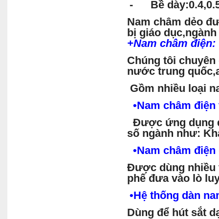
- Bề dày:0.4,0.
Nam châm dẻo đượ
bị giáo dục,ngành
+
Nam
châm điện:
Chúng tôi chuyên
nước trung quốc,
Gồm nhiều loại n
•
Nam
châm điện t
Được ứng dụng để 
số ngành như: Kha
•
Nam
châm điện d
Được dùng nhiều t
phế đưa vào lò l
•
Hệ thống dàn na
Dùng để hút sắt d