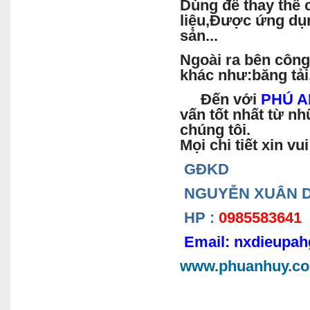
Dùng để thay thế c
liệu,Được ứng dụn
sản...
Ngoài ra bên công
khác như:băng tải,v
Đến với
PHÚ A
vấn tốt nhất từ n
chúng tôi.
Mọi chi tiết xin vui
GĐKD
NGUYỄN XUÂN D
HP :
0985583641
Email:
nxdieupah
www.phuanhuy.c