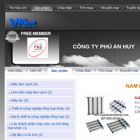
Tin hữu ích
Sản phẩm
Chào Bán
Tìm mua
Khuyến mại
Tuyển d
CÔNG TY PHÚ AN HUY
Giới thiệu
Liên hệ
Sản phẩm
Chào Bán
Tìm mua
Khuyến mại
Máy làm sạch (4)
NAM 
Linh kiện máy làm sạch (1)
Giá
Máy lọc (3)
Kíc
Trọ
Thiết bị công nghiệp tổng hợp khác (4)
CÔ
Đại lý thiết bị công nghiệp tổng hợp (1)
Các thành phần máy móc cơ khí tổng
hợp khác (1)
Vật liệu có từ tính (2)