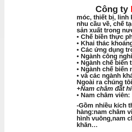
Công ty
móc, thiết bị, lin
nhu cầu về, chế tạ
sản xuất trong nư
• Chế biền thực 
• Khai thác khoán
• Các ứng dụng tr
• Ngành công nghi
• Ngành chế biến 
• Ngành chế biến 
• và các ngành kh
Ngoài ra chúng t
+
Nam
châm đất h
•
Nam
châm viên:
-Gồm nhiều kích t
hàng:nam châm v
hình vuông,nam 
khăn…