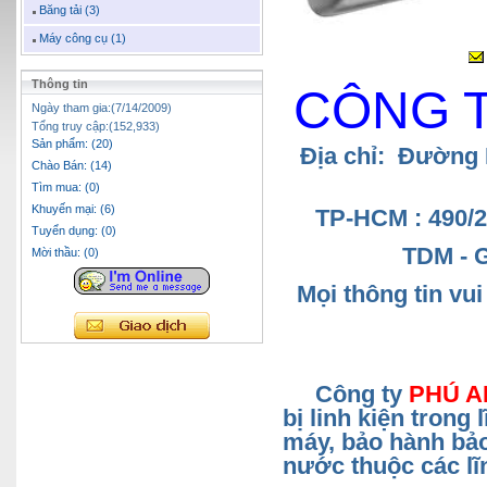
Băng tải (3)
Máy công cụ (1)
Thông tin
CÔNG 
Ngày tham gia:(7/14/2009)
Tổng truy cập:(152,933)
Sản phẩm: (20)
Địa chỉ: Đường
Chào Bán: (14)
Tìm mua: (0)
Khuyến mại: (6)
TP-HCM : 490/
Tuyển dụng: (0)
TDM - 
Mời thầu: (0)
Mọi thông tin vu
Công ty
PHÚ A
bị linh kiện trong
máy, bảo hành bảo
nước thuộc các lĩ