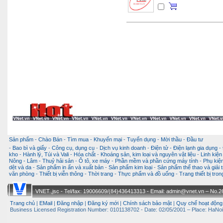
Sản phẩm
-
Chào Bán
-
Tìm mua
-
Khuyến mại
-
Tuyển dụng
-
Mời thầu
-
Đầu tư
-
Bao bì và giấy
-
Công cụ, dụng cụ
-
Dịch vụ kinh doanh
-
Điện tử - Điện lạnh gia dụng
-
kho
-
Hành lý, Túi và Vali
-
Hóa chất
-
Khoáng sản, kim loại và nguyên vật liệu
-
Linh kiện
Nông - Lâm - Thuỷ hải sản
-
Ô tô, xe máy
-
Phần mềm và phần cứng máy tính
-
Phụ kiện
dệt và da
-
Sản phẩm in ấn và xuất bản
-
Sản phẩm kim loại
-
Sản phẩm thể thao và giải t
văn phòng
-
Thiết bị viễn thông
-
Thời trang
-
Thực phẩm và đồ uống
-
Trang thiết bị tro
VNET.,jsc - Tel/fax: 19006609/(84)436413313 - Email: admin@vnet.vn – No.26-
Trang chủ
|
EMail
|
Đăng nhập
|
Đăng ký mới
|
Chính sách bảo mật
|
Quy chế hoạt động
Business Licensed Registration Number: 0101138702 - Date: 02/05/2001 – Place: HaNoi