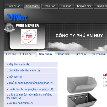
Tin hữu ích
Sản phẩm
Chào Bán
Tìm mua
Khuyến mại
Tuyển d
CÔNG TY PHÚ AN HUY
Giới thiệu
Liên hệ
Sản phẩm
Chào Bán
Tìm mua
Khuyến mại
Máy làm sạch (4)
Linh kiện máy làm sạch (1)
Giá
Máy lọc (3)
Kíc
Trọ
Thiết bị công nghiệp tổng hợp khác (4)
CÔ
Đại lý thiết bị công nghiệp tổng hợp (1)
Các thành phần máy móc cơ khí tổng
hợp khác (1)
Vật liệu có từ tính (2)